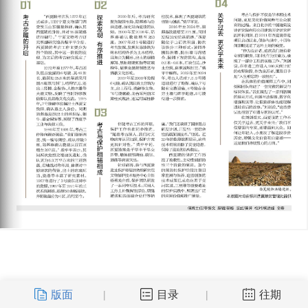
版面
目录
往期
|
|